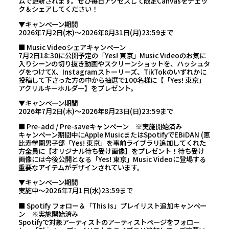
ムで更新されます。ぜひ毎日アクセスして限定Canvasをチェッ
ク＆シェアしてください！
▼キャンペーン期間
2026年7月2日(木)～2026年8月31日(月)23:59まで
■ Music Videoシェアキャンペーン
7月2日18:30に公開予定の「Yes! 東京」Music Videoのお気に
入りシーンの切り抜き動画やスクリーンショットを、ハッシュタ
グをつけてX、Instagramストーリーズ、TikTokのいずれかに
投稿して下さった方の中から抽選で100名様に【「Yes! 東京」
アクリルキーホルダー】をプレゼント。
▼キャンペーン期間
2026年7月2日(木)～2026年8月23日(日)23:59まで
■ Pre-add / Pre-saveキャンペーン ※実施開始済み
キャンペーン期間中にApple MusicまたはSpotifyでEBiDAN (恵
比寿学園男子部「Yes! 東京」を事前ライブラリ追加してくれた
方全員に【オリジナル待ち受け画像】をプレゼント！待ち受け
画像には今後公開となる「Yes! 東京」Music Videoに登場する
重要なアイテムがデザインされています。
▼キャンペーン期間
実施中～2026年7月1日(水)23:59まで
■ Spotify フォロー＆「This Is」プレイリスト追加キャンペー
ン ※実施開始済み
Spotifyで対象アーティストのアーティストページをフォロー