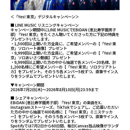
＜「Yes! 東京」デジタルキャンペーン＞
■ LINE MUSIC リスニングキャンペーン
キャンペーン期間中にLINE MUSICでEBiDAN (恵比寿学園男子
部) 「Yes! 東京」をたくさん聴いてくださった方に下記の特典を
プレゼントいたします。
・1,500回以上聞いた方全員に、ご希望メンバーの【「Yes! 東
京」ソロハート画像】プレゼント
・9,999回以上聞いた方全員に、ご希望メンバーの【「Yes! 東
京」ソロあいさつ動画】プレゼント
・9,999回以上聞いた方の中から抽選で各メンバー20名様、計
1,200名様にご希望メンバーの【「Yes! 東京」ソロクリアトレ
カ】をプレゼント。そのうち各メンバー5枚ずつ、直筆サイン入
りをランダムでプレゼントいたします。
▼キャンペーン期間
2026年7月2日(木)～2026年8月10日(月)23:59まで
■ シェアキャンペーン
EBiDAN (恵比寿学園男子部) 「Yes! 東京」の楽曲をX、
Instagramストーリーズ、TikTokでシェアし、ご応募いただい
た方の中から抽選で400名様に【「Yes! 東京」ミニステッカ
ー】をプレゼント。そのうち各メンバー3枚ずつ、直筆サイン入
りをランダムでプレゼントいたします。
Spotifyでは7月2日から60日間、毎日Canvas独占映像がランダ