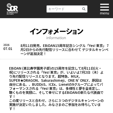
2026
8月11日発売、EBiDAN15周年記念シングル「Yes! 東京」 7
07.01
月2日からの先行配信リリースに合わせて デジタルキャンペ
ーンが追加決定！
EBiDAN (恵比寿学園男子部)の15周年を記念して8月11日(火・
祝)にリリースされる「Yes! 東京」が、いよいよ7月2日（木）よ
り先行配信リリースとなります。超特急、M!LK、
SUPER★DRAGON、Sakurashimeji、ONE N’ ONLY、原因は
自分にある。、BUDDiiS、ICEx、Lienelの9グループによってパ
フォーマンスされる「Yes! 東京」は、多様性と夢を全肯定し、
聴くものを笑顔に、そして幸せにするEBiDANの新たな代表曲で
す！
この度リリースと合わせ、さらに３つのデジタルキャンペーンの
実施が決定いたしました。みなさまのご参加をお待ちしていま
す！