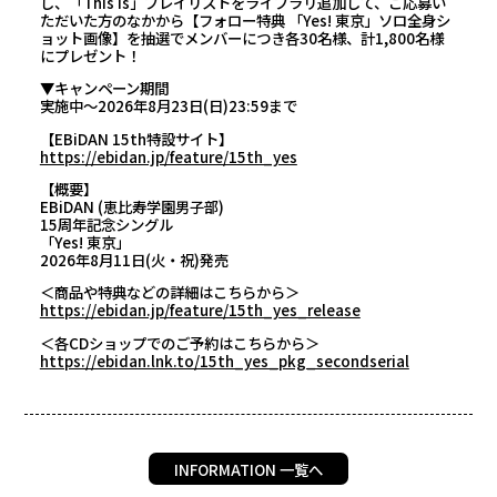
し、「This Is」プレイリストをライブラリ追加して、ご応募い
ただいた方のなかから【フォロー特典 「Yes! 東京」ソロ全身シ
ョット画像】を抽選でメンバーにつき各30名様、計1,800名様
にプレゼント！
▼キャンペーン期間
実施中～2026年8月23日(日)23:59まで
【EBiDAN 15th特設サイト】
https://ebidan.jp/feature/15th_yes
【概要】
EBiDAN (恵比寿学園男子部)
15周年記念シングル
「Yes! 東京」
2026年8月11日(火・祝)発売
＜商品や特典などの詳細はこちらから＞
https://ebidan.jp/feature/15th_yes_release
＜各CDショップでのご予約はこちらから＞
https://ebidan.lnk.to/15th_yes_pkg_secondserial
INFORMATION 一覧へ