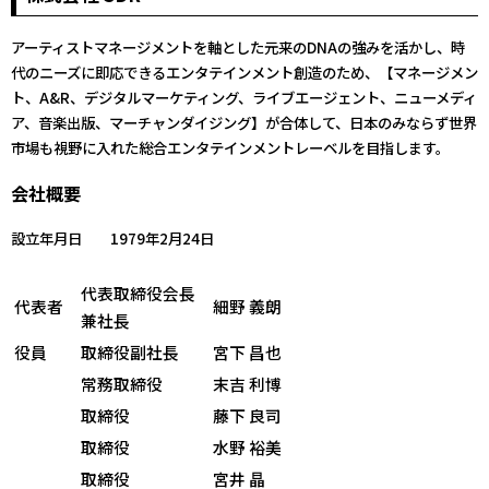
アーティストマネージメントを軸とした元来のDNAの強みを活かし、時
代のニーズに即応できるエンタテインメント創造のため、【マネージメン
ト、A&R、デジタルマーケティング、ライブエージェント、ニューメディ
ア、音楽出版、マーチャンダイジング】が合体して、日本のみならず世界
市場も視野に入れた総合エンタテインメントレーベルを目指します。
会社概要
設立年月日 1979年2月24日
代表取締役会長
代表者
細野 義朗
兼社長
役員
取締役副社長
宮下 昌也
常務取締役
末吉 利博
取締役
藤下 良司
取締役
水野 裕美
取締役
宮井 晶