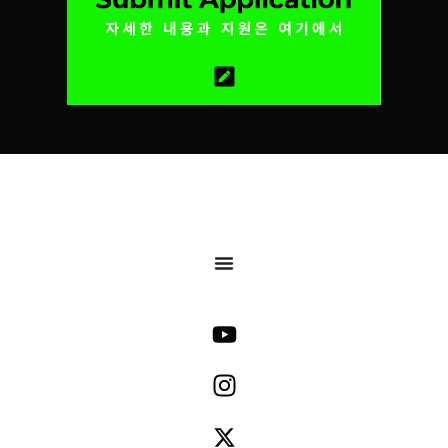
에 대하여 】
에 한해 개별 연락드
◻︎
음성 데이터는 무료
립니다
.
합격 여부 문
앱인 「
Dropbox
」를
의나 웹 지원 접수 완
다운로드하여 이메일
료 여부에 대한 개별
주소 등을 등록하면
,
응대는 일절 하지 않
지원 폼에서 업로드가
으니 양해 부탁드립니
가능합니다
.
다
.
「
Dropbox
」에 저장
할 때는 공유 아이콘
◻︎
오디션 참가비
,
전
에서 「
Dropbox
」에
형 비용
,
그리고 이후
대한 접근을 허용한
에 발생하는 비용은
후 진행해 주세요
.
일절 없습니다
.
◻︎ iPhone / iPad
사용
◻︎
반드시 본인 또는
자는 기본 기능인
보호자와 연락이 가능
「음성 메모」를 활용
한 연락처를 입력해
하면 편리합니다
.
주시기 바랍니다
.
◻︎ Android
사용자는
◻︎ 18
세 미만인 분은
기본 기능을 이용하거
보호자의 동의를 받은
나
,
무료 앱인
후 보호자 성함을 입