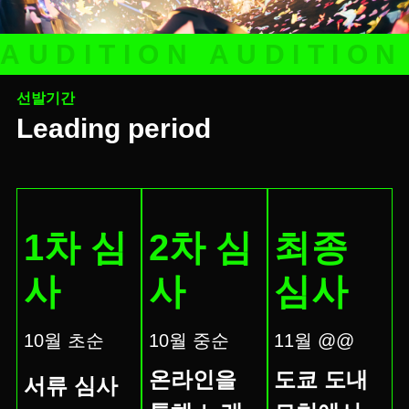
AUDITION AUDITION
선발기간
Leading period
1차 심
2차 심
최종
사
사
심사
10월 초순
10월 중순
11월 @@
온라인을
도쿄 도내
서류 심사