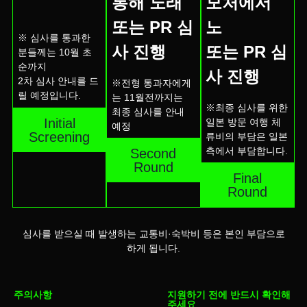
통해 노래
모처에서
또는 PR 심
노
※ 심사를 통과한
사 진행
또는 PR 심
분들께는
10
월 초
순까지
사 진행
2
차 심사 안내를 드
※전형 통과자에게
릴 예정입니다
.
는 11월전까지는
※최종 심사를 위한
최종 심사를 안내
Initial
일본 방문 여행 체
예정
Screening
류비의 부담은 일본
측에서 부담합니다.
Second
Round
Final
Round
심사를 받으실 때 발생하는 교통비
·
숙박비 등은 본인 부담으로
하게 됩니다
.
주의사항
지원하기 전에 반드시 확인해
주세요