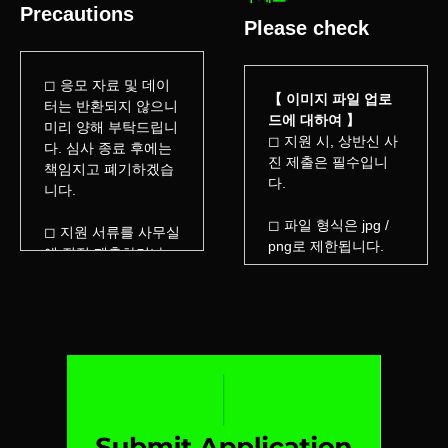
Precautions
Please check
◻︎
응모 자료 및 데이
【 이미지 파일 업로
터는 반환되지 않으니
드에 대하여 】
미리 양해 부탁드립니
◻︎
지원 시
,
상반신 사
다
.
심사 종료 후에는
진 제출은 필수입니
책임지고 폐기하겠습
다
.
니다
.
◻︎
파일 형식은
jpg /
◻︎
지원 서류를 사무실
png
로 제한됩니다
.
에 직접 제출하거나
면접을 희망하는 방문
◻︎
파일 용량은
5MB
상담 등은 심사의 공
이내로 제한됩니다
.
정성을 기하기 위해
지원 시
,
반드시 아래
일절 허용되지 않으
중 하나의 노래 데이
며
,
서류를 직접 받거
터 업로드가 필요합니
나 면접에 응하는 일
다
.
은 불가능합니다
.
【 음원 파일 업로드
◻︎ 1
차 심사는 합격자